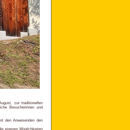
gust, zur traditionellen
eiche Besucherinnen und
m mit den Anwesenden den
die eigenen Möglichkeiten