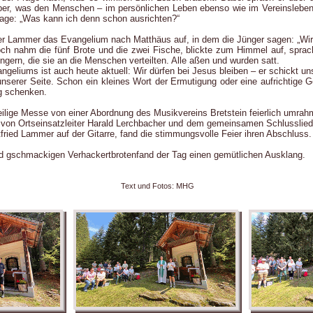
er, was den Menschen – im persönlichen Leben ebenso wie im Vereinsleben
Frage: „Was kann ich denn schon ausrichten?“
rer Lammer das Evangelium nach Matthäus auf, in dem die Jünger sagen: „Wir
och nahm die fünf Brote und die zwei Fische, blickte zum Himmel auf, sprac
ngern, die sie an die Menschen verteilten. Alle aßen und wurden satt.
ngeliums ist auch heute aktuell: Wir dürfen bei Jesus bleiben – er schickt u
 unserer Seite. Schon ein kleines Wort der Ermutigung oder eine aufrichtige
g schenken.
ilige Messe von einer Abordnung des Musikvereins Bretstein feierlich umrah
on Ortseinsatzleiter Harald Lerchbacher und dem gemeinsamen Schlusslied „I
tfried Lammer auf der Gitarre, fand die stimmungsvolle Feier ihren Abschluss.
d gschmackigen Verhackertbrotenfand der Tag einen gemütlichen Ausklang.
Text und Fotos: MHG