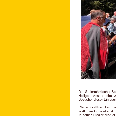
Die Steiermärkische Ber
Heiligen Messe beim W
Besucher dieser Einladu
Pfarrer Gottfried Lamm
festlichen Gottesdienst.
In seiner Predigt ging e