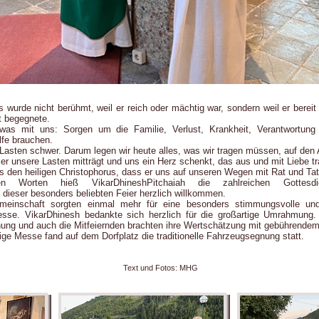
us wurde nicht berühmt, weil er reich oder mächtig war, sondern weil er bere
t begegnete.
twas mit uns: Sorgen um die Familie, Verlust, Krankheit, Verantwortung
lfe brauchen.
sten schwer. Darum legen wir heute alles, was wir tragen müssen, auf den A
s er unsere Lasten mitträgt und uns ein Herz schenkt, das aus und mit Liebe t
s den heiligen Christophorus, dass er uns auf unseren Wegen mit Rat und Tat 
len Worten hieß VikarDhineshPitchaiah die zahlreichen Gottesdi
dieser besonders beliebten Feier herzlich willkommen.
einschaft sorgten einmal mehr für eine besonders stimmungsvolle und 
sse. VikarDhinesh bedankte sich herzlich für die großartige Umrahmung.
nung und auch die Mitfeiernden brachten ihre Wertschätzung mit gebührende
ige Messe fand auf dem Dorfplatz die traditionelle Fahrzeugsegnung statt.
Text und Fotos: MHG