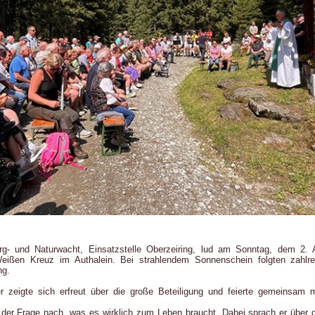
g- und Naturwacht, Einsatzstelle Oberzeiring, lud am Sonntag, dem 2. Au
eißen Kreuz im Authalein. Bei strahlendem Sonnenschein folgten zahlr
ng.
er zeigte sich erfreut über die große Beteiligung und feierte gemeinsa
r der Frage nach, was es wirklich zum Leben braucht. Dabei sprach er über 