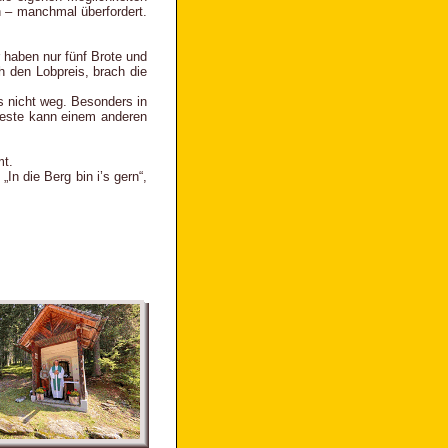
 – manchmal überfordert.
 haben nur fünf Brote und
h den Lobpreis, brach die
ns nicht weg. Besonders in
 Geste kann einem anderen
mt.
n die Berg bin i’s gern“,