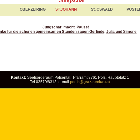
Jungschar
OBERZEIRING
ST.JOHANN
St. OSWALD
PUSTE
Jungschar macht Pause!
nke für die schönen gemeinsamen Stunden sagen Gerlinde, Julia und Simone
Kontakt:
Seelsorgeraum Pölsental: Pfarramt 8761 Pöls, Hauptplatz 1
Tel:03579/8313 e-mail:
poels@graz-seckau.at