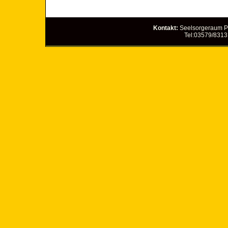
Kontakt:
Seelsorgeraum Pö
Tel:03579/8313